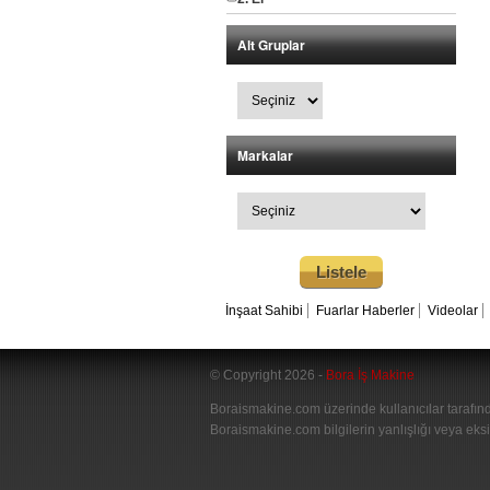
Alt Gruplar
Markalar
İnşaat Sahibi
Fuarlar Haberler
Videolar
© Copyright 2026 -
Bora İş Makine
Boraismakine.com üzerinde kullanıcılar tarafında
Boraismakine.com bilgilerin yanlışlığı veya eksi