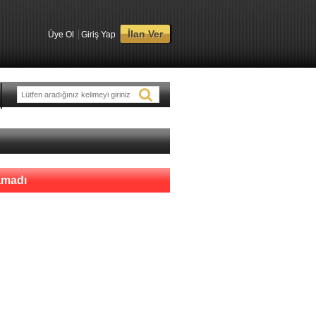
İlan Ver
Üye Ol
Giriş Yap
namadı