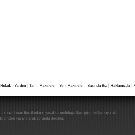
Hukuk
Yardım
Tarihi Makineler
Yeni Makineler
Basında Biz
Hakkımızda
n hazırlanan tüm ilanların yasal sorumluluğu ilanı giren kullanıcıya aittir.
kliğinden yasal olarak sorumlu değildir.