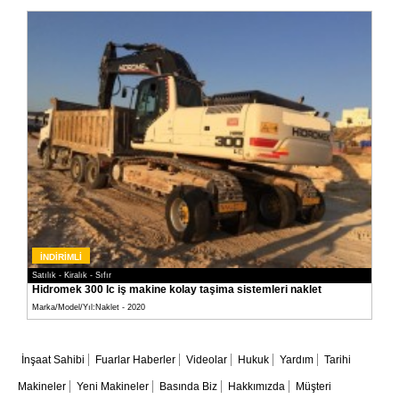
İNDİRİMLİ
Satılık - Kiralık - Sıfır
Hidromek 300 lc iş makine kolay taşima sistemleri naklet
Marka/Model/Yıl:Naklet - 2020
İnşaat Sahibi
Fuarlar Haberler
Videolar
Hukuk
Yardım
Tarihi
Makineler
Yeni Makineler
Basında Biz
Hakkımızda
Müşteri